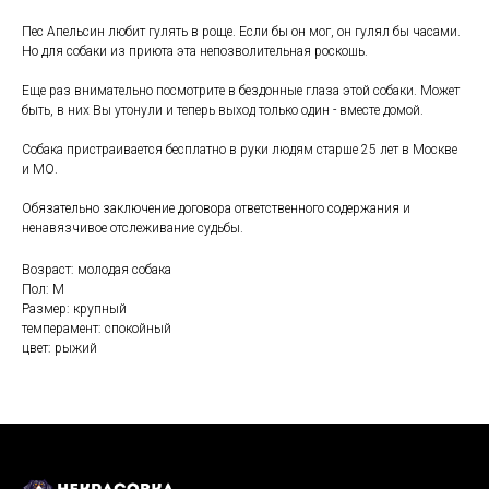
Пес Апельсин любит гулять в роще. Если бы он мог, он гулял бы часами.
Но для собаки из приюта эта непозволительная роскошь.
Еще раз внимательно посмотрите в бездонные глаза этой собаки. Может
быть, в них Вы утонули и теперь выход только один - вместе домой.
Собака пристраивается бесплатно в руки людям старше 25 лет в Москве
и МО.
Обязательно заключение договора ответственного содержания и
ненавязчивое отслеживание судьбы.
Возраст: молодая собака
Пол: М
Размер: крупный
темперамент: спокойный
цвет: рыжий