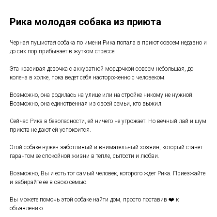
Рика молодая собака из приюта
Черная пушистая собака по имени Рика попала в приют совсем недавно и
до сих пор прибывает в жутком стрессе.
Эта красивая девочка с аккуратной мордочкой совсем небольшая, до
колена в холке, пока ведет себя настороженно с человеком.
Возможно, она родилась на улице или на стройке никому не нужной.
Возможно, она единственная из своей семьи, кто выжил.
Сейчас Рика в безопасности, ей ничего не угрожает. Но вечный лай и шум
приюта не дают ей успокоится.
Этой собаке нужен заботливый и внимательный хозяин, который станет
гарантом ее спокойной жизни в тепле, сытости и любви.
Возможно, Вы и есть тот самый человек, которого ждет Рика. Приезжайте
и забирайте ее в свою семью.
Вы можете помочь этой собаке найти дом, просто поставив ❤️ к
объявлению.