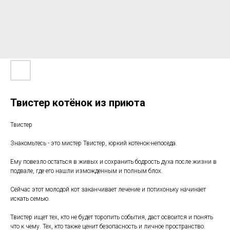
Твистер котёнок из приюта
Твистер
Знакомьтесь - это мистер Твистер, юркий котенок-непоседа.
Ему повезло остаться в живых и сохранить бодрость духа после жизни в
подвале, где его нашли изможденным и полным блох.
Сейчас этот молодой кот заканчивает лечение и потихоньку начинает
искать семью.
Твистер ищет тех, кто не будет торопить события, даст освоится и понять
что к чему. Тех, кто также ценит безопасность и личное пространство.