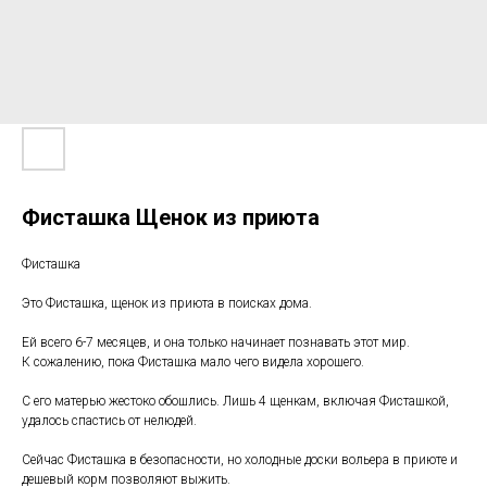
Фисташка Щенок из приюта
Фисташка
Это Фисташка, щенок из приюта в поисках дома.
Ей всего 6-7 месяцев, и она только начинает познавать этот мир.
К сожалению, пока Фисташка мало чего видела хорошего.
С его матерью жестоко обошлись. Лишь 4 щенкам, включая Фисташкой,
удалось спастись от нелюдей.
Сейчас Фисташка в безопасности, но холодные доски вольера в приюте и
дешевый корм позволяют выжить.