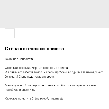
Стёпа котёнок из приюта
Таких не выбирают ❌
Стёпа-малюсенький черный котёнок из приюта !
И врятли его заберут домой. У Степы проблемы с одним глазиком, у него
бельмо. И Степу надо показать врачу.
Малышу всего 2 месяца и так хочется, чтобы просто черного котенка
полюбили и спасли 🙏
Кто готов приютить Стёпу домой, пишите 🙏