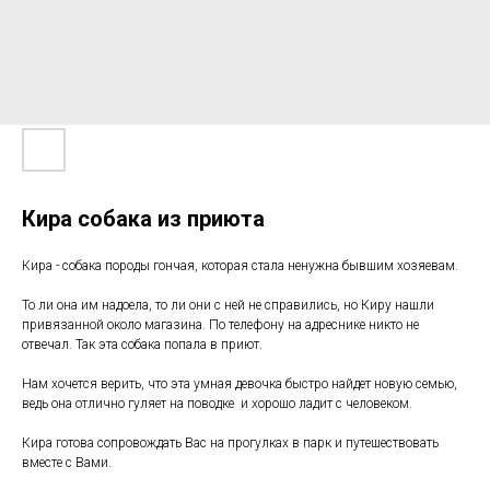
Кира собака из приюта
Кира - собака породы гончая, которая стала ненужна бывшим хозяевам.
То ли она им надоела, то ли они с ней не справились, но Киру нашли
привязанной около магазина. По телефону на адреснике никто не
отвечал. Так эта собака попала в приют.
Нам хочется верить, что эта умная девочка быстро найдет новую семью,
ведь она отлично гуляет на поводке и хорошо ладит с человеком.
Кира готова сопровождать Вас на прогулках в парк и путешествовать
вместе с Вами.