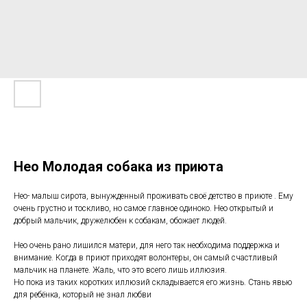
Нео Молодая собака из приюта
Нео- малыш сирота, вынужденный проживать своё детство в приюте . Ему
очень грустно и тоскливо, но самое главное одиноко. Нео открытый и
добрый мальчик, дружелюбен к собакам, обожает людей.
Нео очень рано лишился матери, для него так необходима поддержка и
внимание. Когда в приют приходят волонтеры, он самый счастливый
мальчик на планете. Жаль, что это всего лишь иллюзия.
Но пока из таких коротких иллюзий складывается его жизнь. Стань явью
для ребёнка, который не знал любви