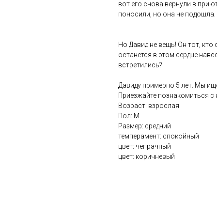
вот его снова вернули в прию
поносили, но она не подошла.
Но Давид не вещь! Он тот, кто
останется в этом сердце навс
встретились?
Давиду примерно 5 лет. Мы ище
Приезжайте познакомиться с 
Возраст: взрослая
Пол: М
Размер: средний
темперамент: спокойный
цвет: чепрачный
цвет: коричневый