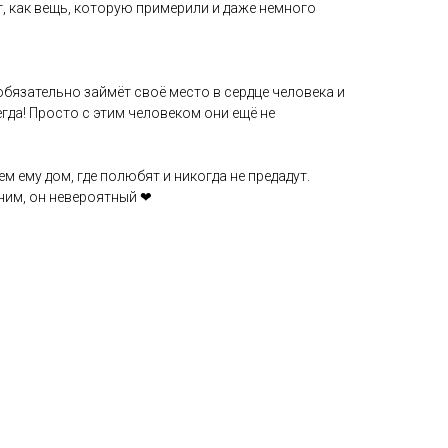
т, как вещь, которую примерили и даже немного
 обязательно займёт своё место в сердце человека и
егда! Просто с этим человеком они ещё не
м ему дом, где полюбят и никогда не предадут.
ним, он невероятный ❤