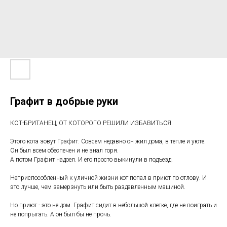
Графит в добрые руки
КОТ-БРИТАНЕЦ, ОТ КОТОРОГО РЕШИЛИ ИЗБАВИТЬСЯ
Этого кота зовут Графит. Совсем недавно он жил дома, в тепле и уюте.
Он был всем обеспечен и не знал горя.
А потом Графит надоел. И его просто выкинули в подъезд.
Неприспособленный к уличной жизни кот попал в приют по отлову. И
это лучше, чем замерзнуть или быть раздавленным машиной.
Но приют - это не дом. Графит сидит в небольшой клетке, где не поиграть и
не попрыгать. А он был бы не прочь.