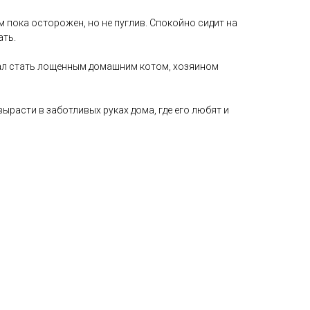
 пока осторожен, но не пуглив. Спокойно сидит на
ать.
ал стать лощенным домашним котом, хозяином
вырасти в заботливых руках дома, где его любят и