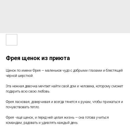
Фрея щенок из приюта
Щенок по имени Фрея — маленькое чудо с добрыми глазами и блестящей
чёрной шерсткой.
Эта нежная девочка мечтает найти свой дом и человека, которому сможет
подарить всю свою любовь.
Фрея ласковая, доверчивая и всегда тянется к рукам, чтобы прижаться и
почувствовать тепло.
Фрея - ещё щенок, и перед ней целая жизнь — она готова учиться
командам, радовать и удивлять каждый день.