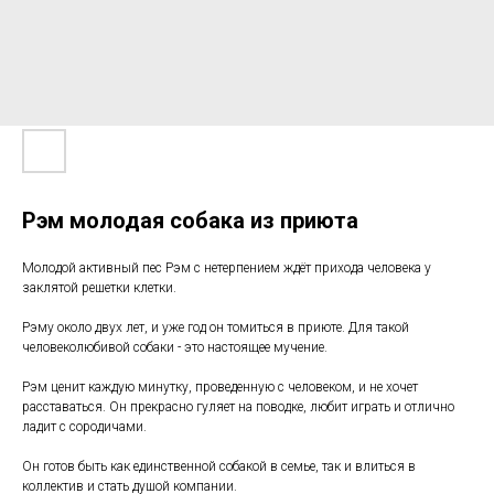
Рэм молодая собака из приюта
Молодой активный пес Рэм с нетерпением ждёт прихода человека у
заклятой решетки клетки.
Рэму около двух лет, и уже год он томиться в приюте. Для такой
человеколюбивой собаки - это настоящее мучение.
Рэм ценит каждую минутку, проведенную с человеком, и не хочет
расставаться. Он прекрасно гуляет на поводке, любит играть и отлично
ладит с сородичами.
Он готов быть как единственной собакой в семье, так и влиться в
коллектив и стать душой компании.