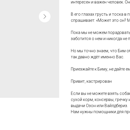
интересен и важен человек. Он 
В его глазах грусть и тоска в
спрашивает: «Может это он? М
Пока мы не можем порадовать 
заботится о нем и никогда не 
Но мы точно знаем, что Бим 
так давно ждёт именно Вас.
Приезжайте к Биму, не дайте 
Привит, кастрирован
Если вы не можете взять собак
сухой корм, консервы, гречку 
выдачи Озон или Вайлдбериз.
Нам нужны помощники для про