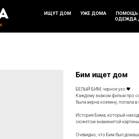
ИЩУТ ДОМ
УЖЕ ДОМА
ПОМОЩЬ
ОДЕЖДА 
Бим ищет дом
БЕЛЫЙ БИМ, черное ухо 🖤
Каждому знаком фильм про со
была верна хозяину, попала в 
История Бима, который находи
сюжетом знаменитой картины
Очевидно, что Бим был домашн