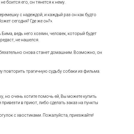
не боится его, он тянется к нему.
 перемешку с надеждой, и каждый раз он как будто
ожет сегодня? Где же он?».
Бима, ведь него хозяин, человек, который будет
предаст, не нашелся.
обязательно снова станет домашним. Возможно, он
ему повторить трагичную судьбу собаки из фильма.
у, но очень хотите помочь ей, Вы можете купить
и привезти в приют, либо сделать заказ на пункты
гулок с хвостиками. Пожалуйста, приезжайте!