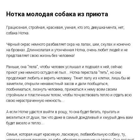
Нотка молодая собака из приюта
Грациозная, стройная, красивая, умная, кто это, девушка-мечта, нет,
собака Нотка.
Чёрный окрас немного разбавляет охра на лапах, шеи, скулах и конечно
на бровках. Длиннолапая и утончённая Нотка, очень любит людей и не
представляет свою жизнь без человека!
Раньше, она "пела", чтобы человек услышал и подошёл к ней, сейчас
приют уже немного остудил её пыл... Нотка перестала "петь", но она
продолжает любить и верить человеку. Тянет лапу из клетки, лишь бы её
заметили, открыли ненавистный засов и дали пообщаться,
пообниматься, лизнуть человека, прижаться к нему всем своим
стройным и пластичным телом, чтобы почувствовать тепло и отдать всю
свою нерастраченную нежность...
А если Нотке удастся выйти в рощу, то она будет бегать, прыгать и
веселиться от души, так что даже в самый дождливый и хмурый день вам
будет весело и тепло...
Семья, которая ищет красивую ,ласковую, любвеобильную собаку, ту,