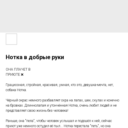
Нотка в добрые руки
ОНА ПЛАЧЕТ В
ПРИЮТЕ ❌
Грациозная, стройная, красивая, умная, кто это, девушка-мечта, нет,
собака Нотка.
Чёрный окрас немного разбавляет охра на лапах, шеи, скулах и конечно
на бровках. Длиннолапая и утончённая Нотка, очень любит людей и не
представляет свою жизнь без человека!
Раньше, она "пела", чтобы человек услышал и подошёл к ней, сейчас
приют уже немного остудил её пыл... Нотка перестала "петь", но она