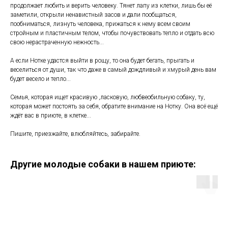
продолжает любить и верить человеку. Тянет лапу из клетки, лишь бы её
заметили, открыли ненавистный засов и дали пообщаться,
пообниматься, лизнуть человека, прижаться к нему всем своим
стройным и пластичным телом, чтобы почувствовать тепло и отдать всю
свою нерастраченную нежность...
А если Нотке удастся выйти в рощу, то она будет бегать, прыгать и
веселиться от души, так что даже в самый дождливый и хмурый день вам
будет весело и тепло...
Семья, которая ищет красивую ,ласковую, любвеобильную собаку, ту,
которая может постоять за себя, обратите внимание на Нотку. Она всё ещё
ждёт вас в приюте, в клетке...
Пишите, приезжайте, влюбляйтесь, забирайте.
Другие молодые собаки в нашем приюте: