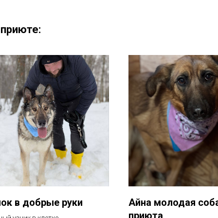
 приюте:
ок в добрые руки
Айна молодая соба
приюта