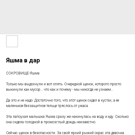
Яшма в дар
СОКРОВИЩЕ-Яшма
Только мы выдохнули и вот опять. Очередной щенок, которого просто
выкинули как мусор… что как и почему - мы никогда не узнаем…
Да это и не надо. Достаточно того, что этот щенок сидел в кустах, а ее
маленькое беззащитное тельце тряслось от ужаса.
Эта лапоухая малышка Яшма сразу же накинулась на воду и еду. Сколько
она сидела голодной в промозглый дождь неизвестно.
Сейчас щенок в безопасности. За свой яркий рыжий окрас эта девочка