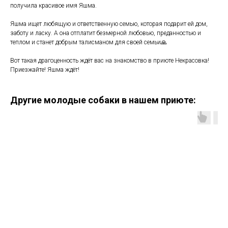
получила красивое имя Яшма.
Яшма ищет любящую и ответственную семью, которая подарит ей дом,
заботу и ласку. А она отплатит безмерной любовью, преданностью и
теплом и станет добрым талисманом для своей семьи🙏
Вот такая драгоценность ждёт вас на знакомство в приюте Некрасовка!
Приезжайте! Яшма ждёт!
Другие молодые собаки в нашем приюте: