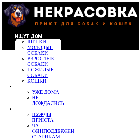
ИЩУТ ДОМ
ЩЕНКИ
МОЛОДЫЕ
СОБАКИ
ВЗРОСЛЫЕ
СОБАКИ
ПОЖИЛЫЕ
СОБАКИ
КОШКИ
УЖЕ ДОМА
УЖЕ ДОМА
НЕ
ДОЖДАЛИСЬ
ПОМОЩЬ
НУЖДЫ
ПРИЮТА
ЧАТ
ФИНПОДДЕРЖКИ
СТАРИКАМ