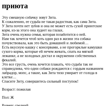
приюта
Эту смешную собачку зовут Зита.
К сожалению, ее судьба не такая радостная, как сама Зита.
У Зита почти нет зубов и она не может есть сухой приютские
корм, из-за этого она худеет на глазах.
Зита очень нужна семья, которая позаботится о ней.
Нам так хочется чтоб хоть один раз в жизни эта собака
почувствовала, как это быть домашней и любимой…
Есть вкусную кашку с консервами, а не прогорклые камушки
сухого корма, которые ей нечем жевать, спать на мягкой
лежанке, а не холодных достал и окружении собственных
фекалий.
Это все грусть, очень хочется плакать, что судьба так не
справедлива, что одни собаки рождаются с гордым названием
лабрадор, мопс, а такие, как Зита тихо умирает от голода в
клетке…
Спасите Зиту, совершитесь сильный поступок!
Возраст: пожилая
Пол: Ж
Размер: средний