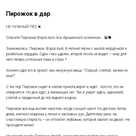
Пирожок в дар
НЕ НУЖНЫЙ ПЁС ❌
Спасите Пирожка! Взрослого пса, брошенного хозяином… 😭🐕
Знакомьтесь: Пирожок. Взрослый, 8-летний песик с милой мордочкой и
разбитым сердцем. Один глаз удален, второй почти не видит — мир для
него теперь сплошная тьма и страх ‼️
Хозяин сдал его в приют, как ненужную вещь: “Старый, слепой, зачем он
мне?”
С тех пор Пирожок сидит в клетке приюта,верит и ждет… кого-то, кто не
отвернется. Но дни идут, а желающих нет. Так и умрет здесь, одинокий,
слепой и преданный до последнего вздоха.
Пирожок все еще виляет хвостом, когда слышит шаги! Он достоин тепла
дома, мягкого коврика у печки и ласковых рук. Дайте ему шанс на
счастливую старость — он отплатит любовью, которой хватит на двоих. Не
проходите мимо!