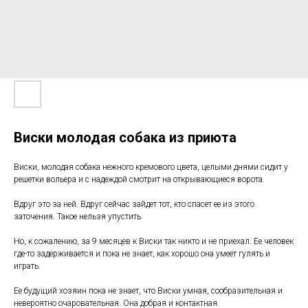
Виски молодая собака из приюта
Виски, молодая собака нежного кремового цвета, целыми днями сидит у
решетки вольера и с надеждой смотрит на открывающиеся ворота.
Вдруг это за ней. Вдруг сейчас зайдет тот, кто спасет ее из этого
заточения. Такое нельзя упустить.
Но, к сожалению, за 9 месяцев к Виски так никто и не приехал. Ее человек
где-то задерживается и пока не знает, как хорошо она умеет гулять и
играть.
Ее будущий хозяин пока не знает, что Виски умная, сообразительная и
невероятно очаровательная. Она добрая и контактная.