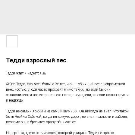
Тедди взрослый пес
Тедди ждет и надеется 🙏
🐶Это Тедди, ему чуть больше 3х лет, и он — обычный пёс с неприметной
внешностью. Люди часто проходят мимо таких, но если бы они
остановились и посмотрели в его глаза, то увидели, как они полны грусти
и надежды.
Тедди не самый яркий и не самый шумный. Он никогда не знал, что такой
быть Чьей-то Собакой, когда ты кому-то дорог, не знал нежности и заботы,
поэтому он не бросится сразу обниматься.
Наверняка, где-то есть человек, который увидит в Тедди не просто