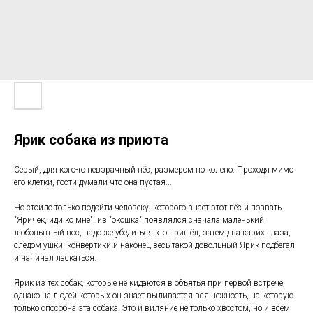
Ярик собака из приюта
Серый, для кого-то невзрачный пёс, размером по колено. Проходя мимо
его клетки, гости думали что она пустая...
Но стоило только подойти человеку, которого знает этот пёс и позвать
"Яричек, иди ко мне", из "окошка" появлялся сначала маленький
любопытный нос, надо же убедиться кто пришёл, затем два карих глаза,
следом ушки- конвертики и наконец весь такой довольный Ярик подбегал
и начинал ласкаться.
Ярик из тех собак, которые не кидаются в объятья при первой встрече,
однако на людей которых он знает выливается вся нежность, на которую
только способна эта собака. Это и виляние не только хвостом, но и всем