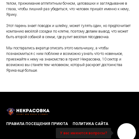
телом, прижимание аппетитным бочком, целовашки и заглядывание в
глаза, чтобы лишний раз убедиться, что человек пришёл именно к нему,
Ярику.
Этот парень знает поводок и шлейку, может гулять один, но предпочитает
компанию весёлой соседки по клетке, поэтому делаем вывод, что может
быть второй собакой в семье, где рулит весёлая пёсодевочка.
Мы постарались вкратце описать этого мальчишку, а чтобы
познакомиться с ним поближе и возможно узнать что-то новенькое,
приезжайте к нему на знакомство в приют Некрасовка, 10 сектор и
возможно вы станете тем человеком, который раскроет достоинства
Ярика ещё больше.
ПРАВИЛА ПОСЕЩЕНИЯ ПРИЮТА
ПОЛИТИКА САЙТА
У вас имеются вопросы?